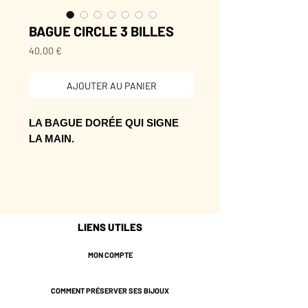
BAGUE CIRCLE 3 BILLES
Prix
40,00 €
AJOUTER AU PANIER
LA BAGUE DORÉE QUI SIGNE
LA MAIN.
Ses lignes rondes apportent une
touche graphique, simple et
lumineuse.
Une création à offrir ou à garder,
LIENS UTILES
pour celles qui aiment les bijoux
avec une vraie personnalité.
MON COMPTE
* Laiton plaqué or de couleur
COMMENT PRÉSERVER SES BIJOUX
Champagne.