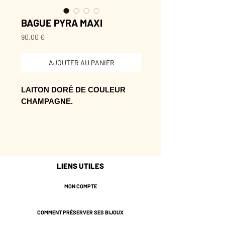
BAGUE PYRA MAXI
Prix
90,00 €
AJOUTER AU PANIER
LAITON DORÉ DE COULEUR
CHAMPAGNE.
Diamètre 20mm environ, ajustable
Largeur 7 mm
Plaqué or 3 microns.
Garanti sans nickel.
LIENS UTILES
MON COMPTE
COMMENT PRÉSERVER SES BIJOUX