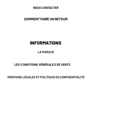
NOUS CONTACTER
COMMENT FAIRE UN RETOUR
INFORMATIONS
LA MARQUE
LES CONDITIONS GÉNÉRALES DE VENTE
MENTIONS LÉGALES ET POLITIQUE DE CONFIDENTIALITÉ
NEWSLETTER
S'INSCRIRE À LA NEWSLETTER
Recevez des offres exclusives et
des invitations aux ventes privées.