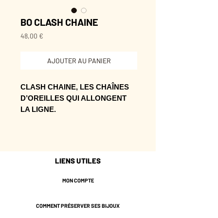
BO CLASH CHAINE
Prix
48,00 €
AJOUTER AU PANIER
CLASH CHAINE, LES CHAÎNES
D’OREILLES QUI ALLONGENT
LA LIGNE.
Leur tombé accompagne les
mouvements et allonge la ligne avec
délicatesse.
LIENS UTILES
Le détail qu’on ajoute en dernier, et
qui finit par devenir indispensable.
MON COMPTE
* Laiton doré de couleur
COMMENT PRÉSERVER SES BIJOUX
Champagne, dorure réalisée dans