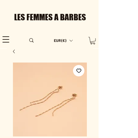
LES FEMMES A BARBES
EUR (€)