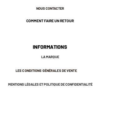
un atelier certifié RJC.
NOUS CONTACTER
* Plaqué or 3 microns.
* Tiges en argent pour éviter les
COMMENT FAIRE UN RETOUR
allergies.
* 7 cm de longueur environ.
* Nos bijoux sont pensés et
fabriqués à Paris.
INFORMATIONS
* Ils sont sans risques pour votre
LA MARQUE
santé : ils ne contiennent ni plomb, ni
nickel, ni cadmium, conformément à
LES CONDITIONS GÉNÉRALES DE VENTE
la législation française.
♡ Ils sont emballés dans une petite
MENTIONS LÉGALES ET POLITIQUE DE CONFIDENTIALITÉ
pochette en coton qui vous
permettra de les protéger longtemps.
* Nous vous conseillons d'éviter le
contact avec l'eau et le parfum afin
NEWSLETTER
de préserver l'éclat de votre bijou.
S'INSCRIRE À LA NEWSLETTER
Recevez des offres exclusives et
des invitations aux ventes privées.