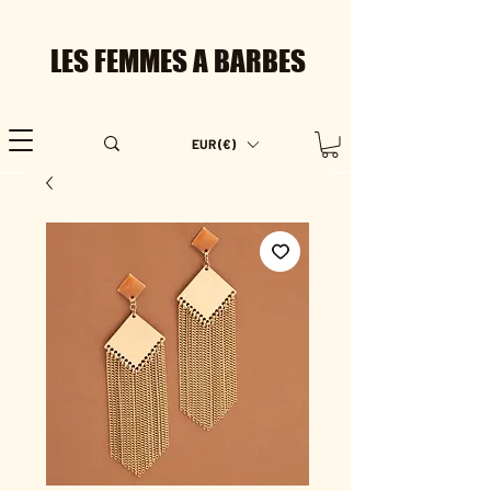
LES FEMMES A BARBES
EUR (€)