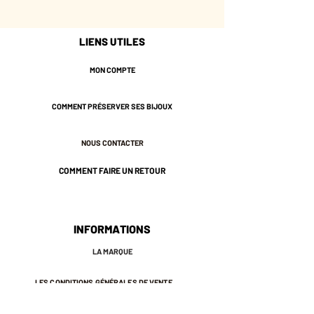
avec ce petit supplément de style
qui fait la différence.
LIENS UTILES
À porter pour donner du relief à une
tenue simple, ou pour signer un look
MON COMPTE
déjà assumé.
Longueur 9,4 cm
COMMENT PRÉSERVER SES BIJOUX
Plaqué or 3 Microns.
Garanti sans nickel.
NOUS CONTACTER
COMMENT FAIRE UN RETOUR
INFORMATIONS
LA MARQUE
LES CONDITIONS GÉNÉRALES DE VENTE
MENTIONS LÉGALES ET POLITIQUE DE CONFIDENTIALITÉ