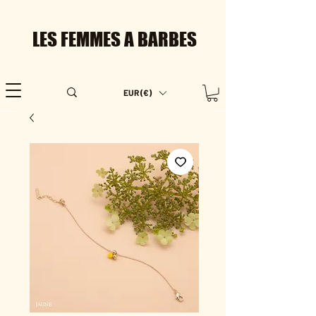
LES FEMMES A BARBES
EUR (€)