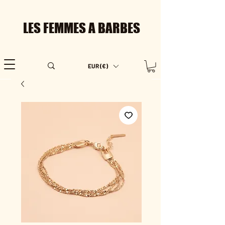
LES FEMMES A BARBES
EUR (€)