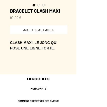
BRACELET CLASH MAXI
Prix
90,00 €
AJOUTER AU PANIER
CLASH MAXI, LE JONC QUI
POSE UNE LIGNE FORTE.
Sa ligne accompagne le geste avec
éclat et donne du relief au poignet.
La petite touche en plus qui donne
l’impression que tout était prévu.
LIENS UTILES
* Laiton doré de couleur
MON COMPTE
Champagne, dorure réalisée dans
un atelier certifié RJC.
COMMENT PRÉSERVER SES BIJOUX
* Plaqué or 3 microns.