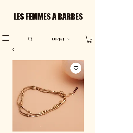
LES FEMMES A BARBES
EUR (€)