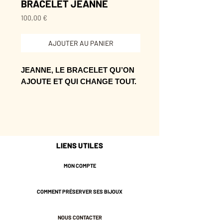
BRACELET JEANNE
Prix
100,00 €
AJOUTER AU PANIER
JEANNE, LE BRACELET QU’ON
AJOUTE ET QUI CHANGE TOUT.
Sa présence se glisse dans le
quotidien comme une note dorée
bien choisie.
À offrir ou à s’offrir, quand on veut un
LIENS UTILES
bijou facile à porter tous les jours.
MON COMPTE
* 16,5 cm de longueur + chaînette de
rallonge de 3 cm.
COMMENT PRÉSERVER SES BIJOUX
* Plaqué or 3 microns.
* Nos bijoux sont pensés et
NOUS CONTACTER
fabriqués à Paris.