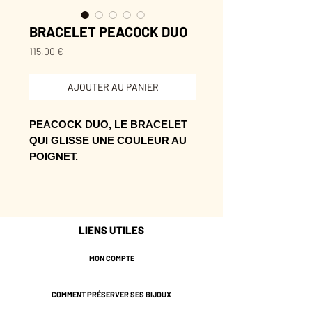
BRACELET PEACOCK DUO
Prix
115,00 €
AJOUTER AU PANIER
PEACOCK DUO, LE BRACELET
QUI GLISSE UNE COULEUR AU
POIGNET.
Sa ligne accompagne le geste avec
éclat et donne du relief au poignet.
À offrir ou à s’offrir, quand on veut un
LIENS UTILES
bijou facile à porter tous les jours.
MON COMPTE
* Laiton doré de couleur
Champagne.
COMMENT PRÉSERVER SES BIJOUX
* 16 cm de longueur environ + 2,5