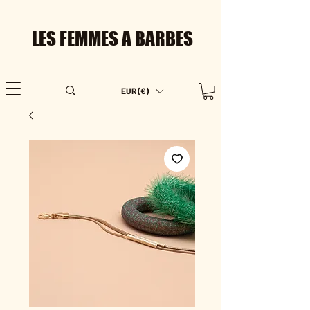
LES FEMMES A BARBES
EUR (€)