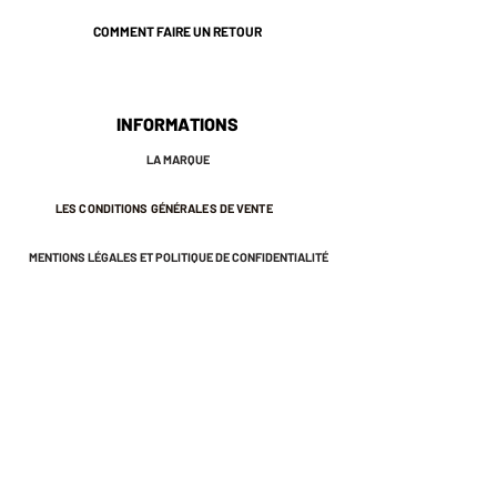
COMMENT FAIRE UN RETOUR
INFORMATIONS
LA MARQUE
LES CONDITIONS GÉNÉRALES DE VENTE
MENTIONS LÉGALES ET POLITIQUE DE CONFIDENTIALITÉ
NEWSLETTER
S'INSCRIRE À LA NEWSLETTER
Recevez des offres exclusives et
des invitations aux ventes privées.
Et bénéficiez de -10% sur votre première
commande.