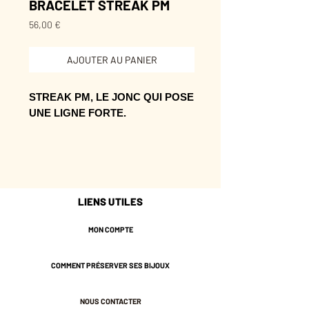
BRACELET STREAK PM
Prix
56,00 €
AJOUTER AU PANIER
STREAK PM, LE JONC QUI POSE
UNE LIGNE FORTE.
Sa ligne accompagne le geste avec
éclat et donne du relief au poignet.
Une pièce qui donne du style sans
voler la vedette à celle qui la porte.
LIENS UTILES
Plaqué or 3 microns.
Garanti sans nickel.
MON COMPTE
COMMENT PRÉSERVER SES BIJOUX
NOUS CONTACTER