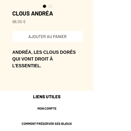
CLOUS ANDRÉA
Prix
98,00 €
AJOUTER AU PANIER
ANDRÉA, LES CLOUS DORÉS
QUI VONT DROIT À
L’ESSENTIEL.
Leur format se porte facilement,
avec juste assez d’éclat pour sortir
de l’ordinaire.
LIENS UTILES
Le genre de pièce qu’on choisit pour
le détail, puis qu’on garde pour son
MON COMPTE
effet.
COMMENT PRÉSERVER SES BIJOUX
* Laiton doré de couleur