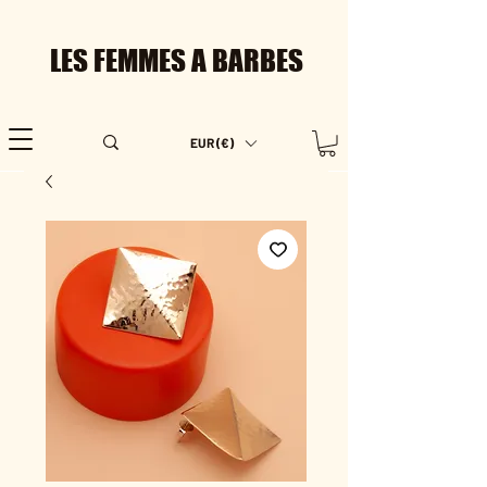
LES FEMMES A BARBES
EUR (€)