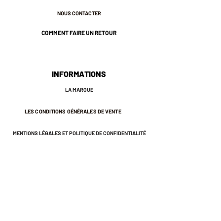
Champagne.
NOUS CONTACTER
* 4 cm de diametre environ.
* Tiges en acier inoxydable pour
COMMENT FAIRE UN RETOUR
éviter les allergies.
* Plaqué or 3 microns.
* Nos bijoux sont pensés et
fabriqués à Paris.
INFORMATIONS
* Ils sont sans risques pour votre
LA MARQUE
santé : ils ne contiennent ni plomb, ni
nickel, ni cadmium, conformément à
LES CONDITIONS GÉNÉRALES DE VENTE
la législation française.
♡ Ils sont emballés dans une petite
MENTIONS LÉGALES ET POLITIQUE DE CONFIDENTIALITÉ
pochette en coton qui vous
permettra de les protéger longtemps.
* Nous vous conseillons d'éviter le
contact avec l'eau et le parfum afin
NEWSLETTER
de préserver l'éclat de votre bijou.
S'INSCRIRE À LA NEWSLETTER
Recevez des offres exclusives et
des invitations aux ventes privées.