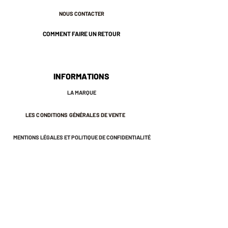
Champagne.2,5 cm de longueur
NOUS CONTACTER
environ.
* Tiges en acier inoxydable pour
COMMENT FAIRE UN RETOUR
éviter les allergies.
* Plaqué or 3 microns.
* Nos bijoux sont pensés et
fabriqués à Paris.
INFORMATIONS
* Ils sont sans risques pour votre
LA MARQUE
santé : ils ne contiennent ni plomb, ni
nickel, ni cadmium, conformément à
LES CONDITIONS GÉNÉRALES DE VENTE
la législation française.
♡ Ils sont emballés dans une petite
MENTIONS LÉGALES ET POLITIQUE DE CONFIDENTIALITÉ
pochette en coton qui vous
permettra de les protéger longtemps.
* Nous vous conseillons d'éviter le
contact avec l'eau et le parfum afin
NEWSLETTER
de préserver l'éclat de votre bijou.
S'INSCRIRE À LA NEWSLETTER
Recevez des offres exclusives et
des invitations aux ventes privées.