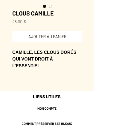
CLOUS CAMILLE
Prix
48,00 €
AJOUTER AU PANIER
CAMILLE, LES CLOUS DORÉS
QUI VONT DROIT À
L’ESSENTIEL.
Leur format se porte facilement,
avec juste assez d’éclat pour sortir
de l’ordinaire.
LIENS UTILES
À glisser dans une silhouette sobre
pour lui donner tout de suite plus
MON COMPTE
d’intention.
COMMENT PRÉSERVER SES BIJOUX
* Laiton doré de couleur