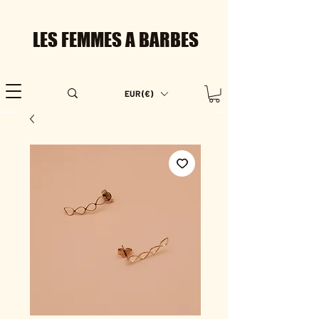
LES FEMMES A BARBES
EUR (€)