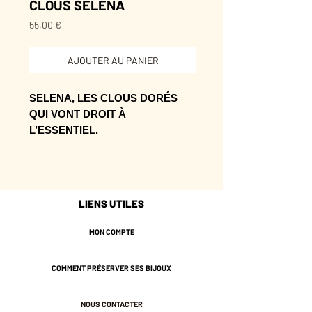
CLOUS SELENA
Prix
55,00 €
AJOUTER AU PANIER
SELENA, LES CLOUS DORÉS
QUI VONT DROIT À
L’ESSENTIEL.
Leur format se porte facilement,
avec juste assez d’éclat pour sortir
de l’ordinaire.
LIENS UTILES
Une pièce qui donne du style sans
voler la vedette à celle qui la porte.
MON COMPTE
* Laiton doré de couleur
COMMENT PRÉSERVER SES BIJOUX
Champagne.
* 2,5 cm de longueur environ.
NOUS CONTACTER
* Tiges en acier inoxydable pour