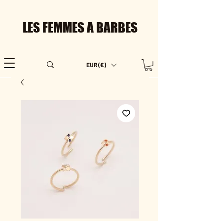
LES FEMMES A BARBES
EUR (€)