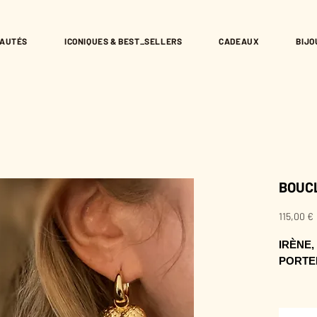
AUTÉS
ICONIQUES & BEST_SELLERS
CADEAUX
BIJO
BOUCL
P
115,00 €
IRÈNE,
PORTER
Leur lig
touche 