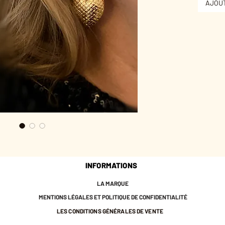
AJOUT
À choisi
sans per
* Laito
* Créole
* 4 cm d
* Plaqué
* Nos bi
Paris.
* Ils so
ils ne co
cadmium
français
♡ Ils so
INFORMATIONS
pochette
les prot
LA MARQUE
* Nous v
MENTIONS LÉGALES ET POLITIQUE DE CONFIDENTIALITÉ
avec l'e
LES CONDITIONS GÉNÉRALES DE VENTE
l'éclat d