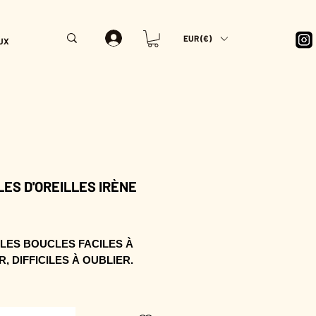
EUR (€)
UX
ES D'OREILLES IRÈNE
rix
 LES BOUCLES FACILES À
, DIFFICILES À OUBLIER.
ne habille le visage avec une
dorée, vive et assumée.