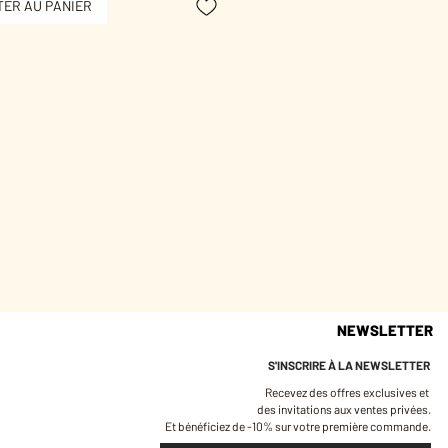
ER AU PANIER
r quand on veut une touche forte
dre en légèreté.
n doré de couleur Champagne.
s de 1,5 cm de diamètre environ.
e longueur environ.
 or 3 microns.
joux sont pensés et fabriqués à
nt sans risques pour votre santé :
ntiennent ni plomb, ni nickel, ni
, conformément à la législation
e.
nt emballés dans une petite
NEWSLETTER
 en coton qui vous permettra de
éger longtemps.
S'INSCRIRE À LA NEWSLETTER
ous conseillons d'éviter le contact
Recevez des offres exclusives et
au et le parfum afin de préserver
des invitations aux ventes privées.
e votre bijou.
Et bénéficiez de -10% sur votre première commande.