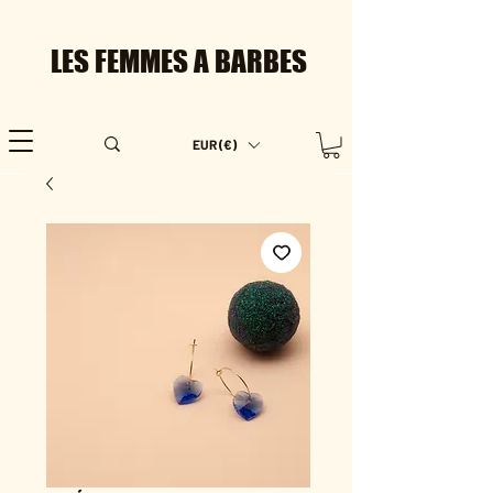
LES FEMMES A BARBES
EUR (€)