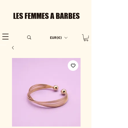
LES FEMMES A BARBES
EUR (€)