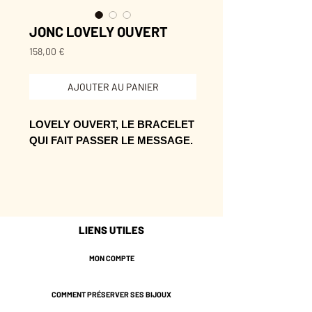
JONC LOVELY OUVERT
Prix
158,00 €
AJOUTER AU PANIER
LOVELY OUVERT, LE BRACELET
QUI FAIT PASSER LE MESSAGE.
Sa présence se glisse dans le
quotidien comme une note dorée
bien choisie.
Un détail suffisamment simple pour
LIENS UTILES
suivre tous les jours, suffisamment
fort pour se remarquer.
MON COMPTE
* Laiton doré de couleur
COMMENT PRÉSERVER SES BIJOUX
Champagne.