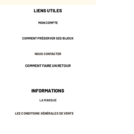
choisir de l'autre.
LIENS UTILES
Si vous souhaitez une association
de 2 couleurs, envoyez moi un
MON COMPTE
message au moment de votre
commande. Merci.
COMMENT PRÉSERVER SES BIJOUX
Ajustable.
Plaqué or 3 microns.
NOUS CONTACTER
Garanti sans nickel.
COMMENT FAIRE UN RETOUR
INFORMATIONS
LA MARQUE
LES CONDITIONS GÉNÉRALES DE VENTE
MENTIONS LÉGALES ET POLITIQUE DE CONFIDENTIALITÉ