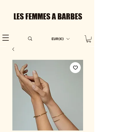
LES FEMMES A BARBES
EUR (€)