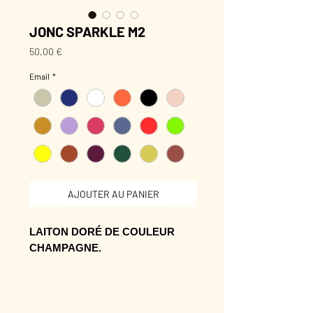
JONC SPARKLE M2
Prix
50,00 €
Email
*
AJOUTER AU PANIER
LAITON DORÉ DE COULEUR
CHAMPAGNE.
6 cm de diamètre environ.
Un point émaillé à chaque extrémité
- Noir d'un côté et une couleur à