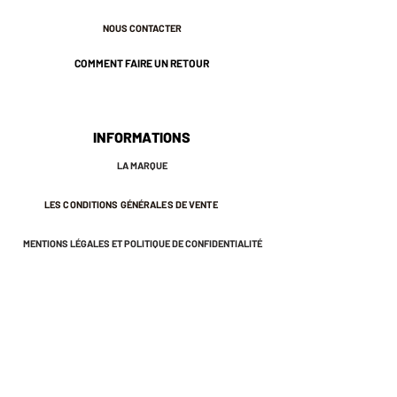
suretée haute qualité
NOUS CONTACTER
Pièce unique
Découpe et émaillage à la main.
COMMENT FAIRE UN RETOUR
5,5 cm environ
INFORMATIONS
LA MARQUE
LES CONDITIONS GÉNÉRALES DE VENTE
MENTIONS LÉGALES ET POLITIQUE DE CONFIDENTIALITÉ
NEWSLETTER
S'INSCRIRE À LA NEWSLETTER
Recevez des offres exclusives et