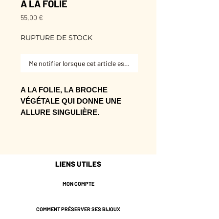
A LA FOLIE
Prix
55,00 €
RUPTURE DE STOCK
Me notifier lorsque cet article est disponible
A LA FOLIE, LA BROCHE
VÉGÉTALE QUI DONNE UNE
ALLURE SINGULIÈRE.
Son motif transforme une veste, un
pull ou un sac en terrain
d’expression.
LIENS UTILES
À adopter seul ou en accumulation,
selon l’envie du moment.
MON COMPTE
Broche en laiton dorée à l'or fin 24
carats - 1 micron
COMMENT PRÉSERVER SES BIJOUX
Fermoir épingle avec mollette de