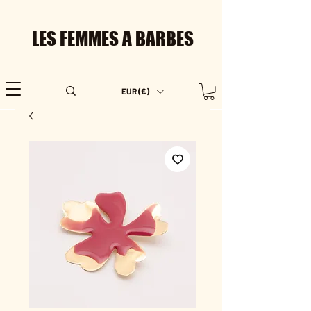
LES FEMMES A BARBES
EUR (€)