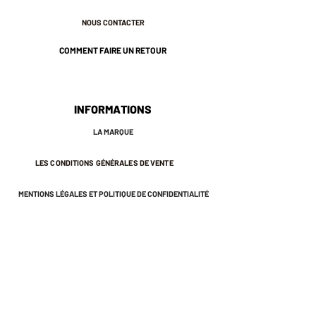
Fermoir épingle avec mollette de
NOUS CONTACTER
suretée haute qualité
Pièce unique
COMMENT FAIRE UN RETOUR
Découpe et émaillage à la main.
6 cm environ
INFORMATIONS
LA MARQUE
LES CONDITIONS GÉNÉRALES DE VENTE
MENTIONS LÉGALES ET POLITIQUE DE CONFIDENTIALITÉ
NEWSLETTER
S'INSCRIRE À LA NEWSLETTER
Recevez des offres exclusives et