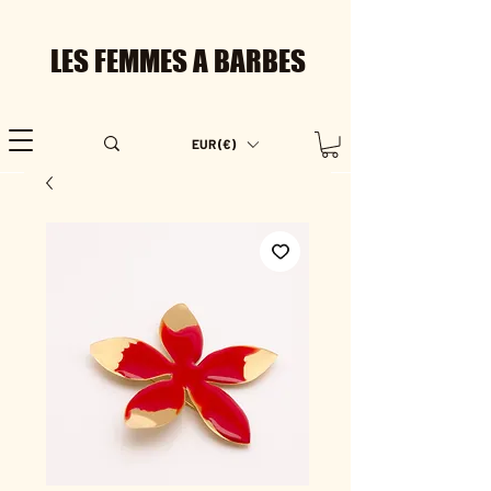
LES FEMMES A BARBES
EUR (€)