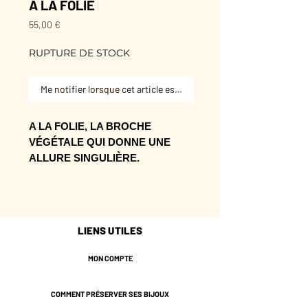
A LA FOLIE
Prix
55,00 €
RUPTURE DE STOCK
Me notifier lorsque cet article est disponible
A LA FOLIE, LA BROCHE
VÉGÉTALE QUI DONNE UNE
ALLURE SINGULIÈRE.
Son dessin apporte une touche
personnelle sans demander de
mode d’emploi.
LIENS UTILES
À glisser dans une silhouette sobre
pour lui donner tout de suite plus
MON COMPTE
d’intention.
Broche en laiton dorée à l'or fin 24
COMMENT PRÉSERVER SES BIJOUX
carats - 1 micron