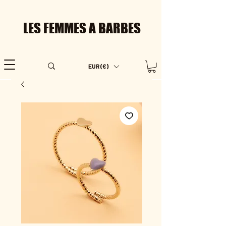
LES FEMMES A BARBES
EUR (€)