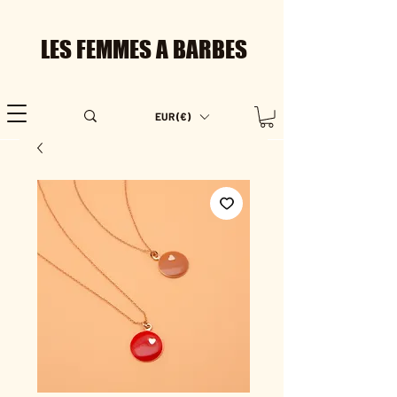
LES FEMMES A BARBES
EUR (€)