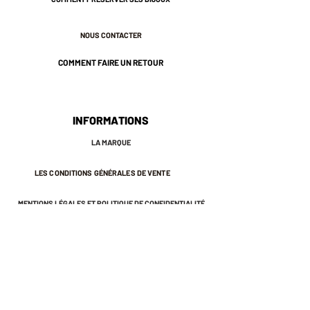
* 3 cm de longueur environ.
* Plaqué or 3 microns.
NOUS CONTACTER
* Nos bijoux sont pensés et
fabriqués à Paris.
COMMENT FAIRE UN RETOUR
* Ils sont sans risques pour votre
santé : ils ne contiennent ni plomb, ni
nickel, ni cadmium, conformément à
la législation française.
INFORMATIONS
♡ Ils sont emballés dans une petite
LA MARQUE
pochette en coton qui vous
permettra de les protéger longtemps.
LES CONDITIONS GÉNÉRALES DE VENTE
* Nous vous conseillons d'éviter le
contact avec l'eau et le parfum afin
MENTIONS LÉGALES ET POLITIQUE DE CONFIDENTIALITÉ
de préserver l'éclat de votre bijou.
NEWSLETTER
S'INSCRIRE À LA NEWSLETTER