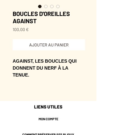
BOUCLES D'OREILLES
AGAINST
Prix
100,00 €
AJOUTER AU PANIER
AGAINST, LES BOUCLES QUI
DONNENT DU NERF À LA
TENUE.
Leur éclat fonctionne comme un
raccourci vers une allure plus forte.
La paire qui fait le lien entre bijou
LIENS UTILES
facile et détail qui se remarque.
MON COMPTE
* Laiton doré de couleur
Champagne.
COMMENT PRÉSERVER SES BIJOUX