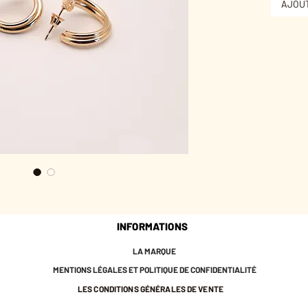
AJOUT
Le genre
détail, 
* Laito
* 2 cm d
* Plaqué
* Nos bi
Paris.
* Ils so
ils ne co
cadmium
français
♡ Ils so
pochette
INFORMATIONS
les prot
* Nous v
LA MARQUE
avec l'e
MENTIONS LÉGALES ET POLITIQUE DE CONFIDENTIALITÉ
l'éclat d
LES CONDITIONS GÉNÉRALES DE VENTE