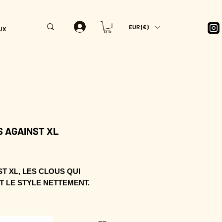
EUR (€)
UX
 AGAINST XL
Prix
T XL, LES CLOUS QUI
T LE STYLE NETTEMENT.
te taille cache bien son jeu : le
este net, lumineux et précis.