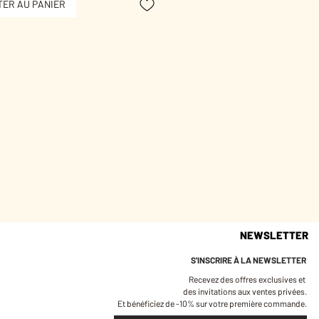
ER AU PANIER
 de pièce qu’on choisit pour le
puis qu’on garde pour son effet.
n doré de couleur Champagne.
e diamètre environ.
 or 3 microns.
joux sont pensés et fabriqués à
nt sans risques pour votre santé :
ntiennent ni plomb, ni nickel, ni
, conformément à la législation
e.
nt emballés dans une petite
 en coton qui vous permettra de
NEWSLETTER
éger longtemps.
ous conseillons d'éviter le contact
S'INSCRIRE À LA NEWSLETTER
au et le parfum afin de préserver
Recevez des offres exclusives et
e votre bijou.
des invitations aux ventes privées.
Et bénéficiez de -10% sur votre première commande.