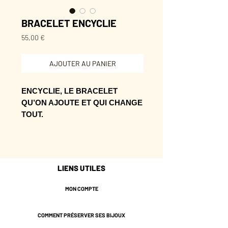
BRACELET ENCYCLIE
Prix
55,00 €
AJOUTER AU PANIER
ENCYCLIE, LE BRACELET
QU’ON AJOUTE ET QUI CHANGE
TOUT.
Sa présence se glisse dans le
quotidien comme une note dorée
bien choisie.
LIENS UTILES
À glisser dans une silhouette sobre
pour lui donner tout de suite plus
MON COMPTE
d’intention.
COMMENT PRÉSERVER SES BIJOUX
* Laiton doré de couleur