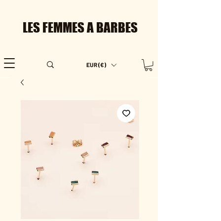
LES FEMMES A BARBES
EUR (€)