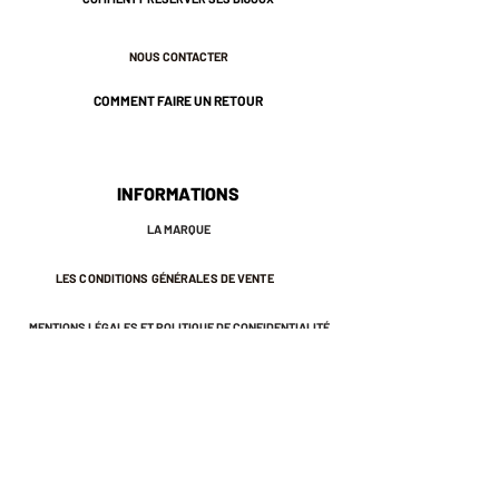
* Laiton plaqué or de couleur
Champagne.
NOUS CONTACTER
* Un petit cercle central de 1 cm.
* Longueur de la chaine 41 cm
COMMENT FAIRE UN RETOUR
environ.
* Plaqué or 3 microns.
* Nos bijoux sont pensés et
fabriqués à Paris.
INFORMATIONS
* Ils sont sans risques pour votre
LA MARQUE
santé : ils ne contiennent ni plomb, ni
nickel, ni cadmium, conformément à
LES CONDITIONS GÉNÉRALES DE VENTE
la législation française.
♡ Ils sont emballés dans une petite
MENTIONS LÉGALES ET POLITIQUE DE CONFIDENTIALITÉ
pochette en coton qui vous
permettra de les protéger longtemps.
* Nous vous conseillons d'éviter le
contact avec l'eau et le parfum afin
NEWSLETTER
de préserver l'éclat de votre bijou.
S'INSCRIRE À LA NEWSLETTER