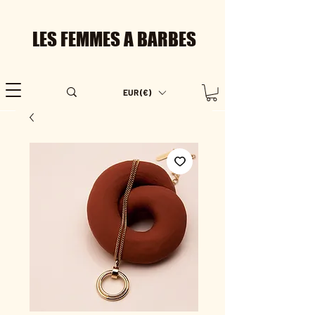
LES FEMMES A BARBES
EUR (€)