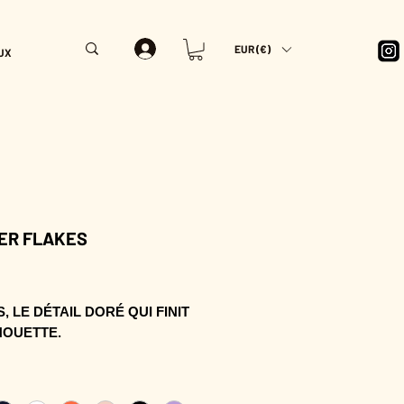
EUR (€)
UX
ER FLAKES
rix
, LE DÉTAIL DORÉ QUI FINIT
HOUETTE.
 se pose au creux du cou et
 une silhouette en un instant.