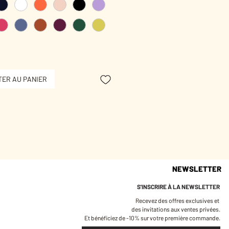
d’éclat facile, pensé pour réveiller
dien sans trop en faire.
plaqué or de couleur Champagne.
n émaillé à la main de 0,9 cm
r de la chaine 42 cm environ.
r 3 microns.
ER AU PANIER
sans nickel.
NEWSLETTER
S'INSCRIRE À LA NEWSLETTER
Recevez des offres exclusives et
des invitations aux ventes privées.
Et bénéficiez de -10% sur votre première commande.