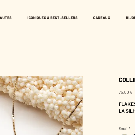
AUTÉS
ICONIQUES & BEST_SELLERS
CADEAUX
BIJO
COLLI
P
75,00 €
FLAKES
LA SIL
Sa ligne
Email
*
réveille