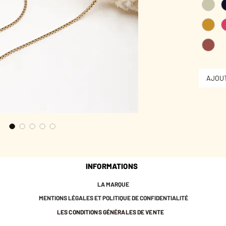
Un coup 
le quoti
Laiton 
Médaillo
environ.
Longueu
Plaqué o
AJOUT
Garanti 
INFORMATIONS
LA MARQUE
MENTIONS LÉGALES ET POLITIQUE DE CONFIDENTIALITÉ
LES CONDITIONS GÉNÉRALES DE VENTE