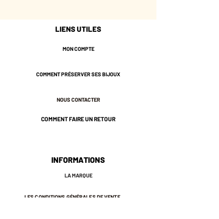
Emaillée à la main.
Garanti sans nickel.
LIENS UTILES
MON COMPTE
COMMENT PRÉSERVER SES BIJOUX
NOUS CONTACTER
COMMENT FAIRE UN RETOUR
INFORMATIONS
LA MARQUE
LES CONDITIONS GÉNÉRALES DE VENTE
MENTIONS LÉGALES ET POLITIQUE DE CONFIDENTIALITÉ