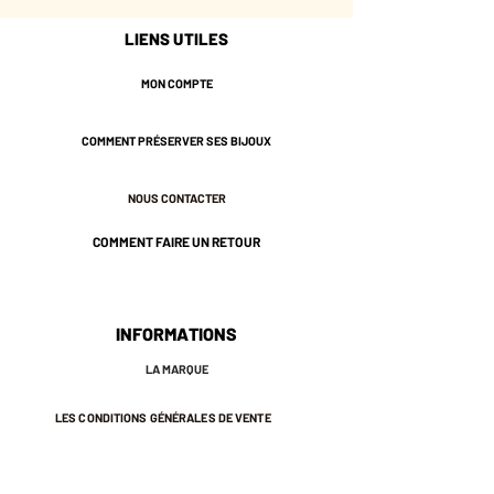
À offrir ou à garder, quand on
LIENS UTILES
cherche un bijou qui ne ressemble
pas à tous les autres.
MON COMPTE
* Laiton plaqué or de couleur
COMMENT PRÉSERVER SES BIJOUX
Champagne.
* Feuillages émaillés à la main de
NOUS CONTACTER
1,8 cm environ.
* Longueur de la chaine 40 cm
COMMENT FAIRE UN RETOUR
environ.
* Plaqué or 3 microns.
* Nos bijoux sont pensés et
fabriqués à Paris.
INFORMATIONS
* Ils sont sans risques pour votre
LA MARQUE
santé : ils ne contiennent ni plomb, ni
nickel, ni cadmium, conformément à
LES CONDITIONS GÉNÉRALES DE VENTE
la législation française.
♡ Ils sont emballés dans une petite
MENTIONS LÉGALES ET POLITIQUE DE CONFIDENTIALITÉ
pochette en coton qui vous