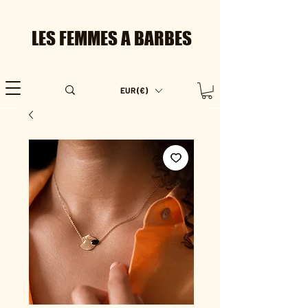
LES FEMMES A BARBES
EUR (€)