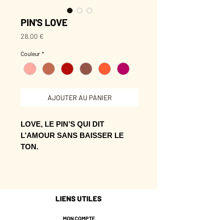
PIN'S LOVE
Prix
28,00 €
Couleur
*
AJOUTER AU PANIER
LOVE, LE PIN’S QUI DIT
L’AMOUR SANS BAISSER LE
TON.
Son dessin apporte une touche
personnelle sans demander de
mode d’emploi.
LIENS UTILES
À épingler sur une veste, une maille
ou un sac pour changer l’allure en
MON COMPTE