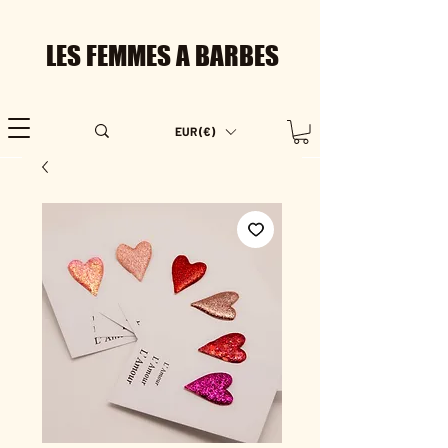
LES FEMMES A BARBES
EUR (€)