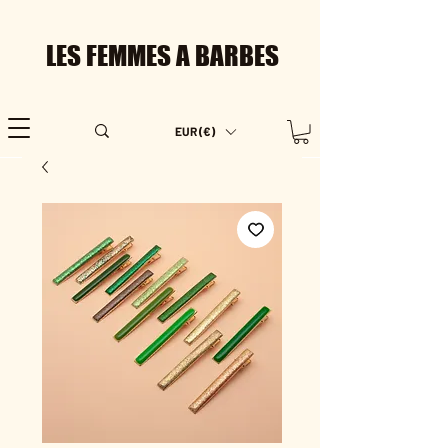
LES FEMMES A BARBES
EUR (€)