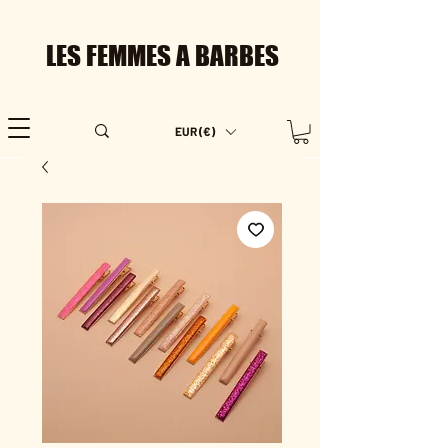
LES FEMMES A BARBES
EUR (€)