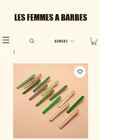
LES FEMMES A BARBES
EUR (€)