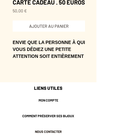
CARTE CADEAU . 50 EUROS
Prix
50,00 €
AJOUTER AU PANIER
ENVIE QUE LA PERSONNE À QUI
VOUS DÉDIEZ UNE PETITE
ATTENTION SOIT ENTIÈREMENT
SATISFAITE PAR LE CHOIX DE
SON BIJOU?
Cette carte cadeau est parfaite!
LIENS UTILES
Elle est valable pendant 6 mois sur
notre boutique en ligne.
MON COMPTE
Elle possède un code unique et vous
sera envoyée par mail, ou si vous le
COMMENT PRÉSERVER SES BIJOUX
préfèrez, elle sera directement
envoyée à la personne de votre
NOUS CONTACTER
choix.